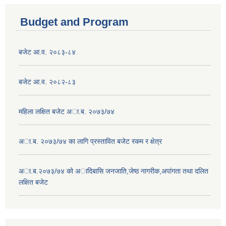
Budget and Program
बजेट आ.व. २०८३-८४
बजेट आ.व. २०८२-८३
महिला लक्षित बजेट अा.ब. २०७३/७४
अा.ब. २०७३/७४ का लागि प्रस्तावित बजेट रकम र क्षेत्र
अा.ब.२०७३/७४ काे अादिबासि जनजाति,जेष्ठ नागरीक,अपांगता तथा दलित
लक्षित बजेट