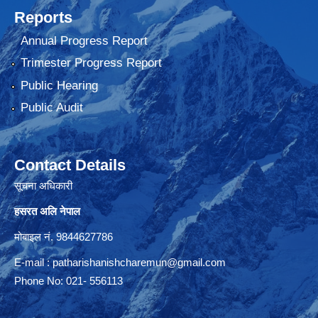
Reports
Annual Progress Report
Trimester Progress Report
Public Hearing
Public Audit
Contact Details
सूचना अधिकारी
हसरत अलि नेपाल
मोबाइल नं. 9844627786
E-mail :
patharishanishcharemun@gmail.com
Phone No: 021- 556113