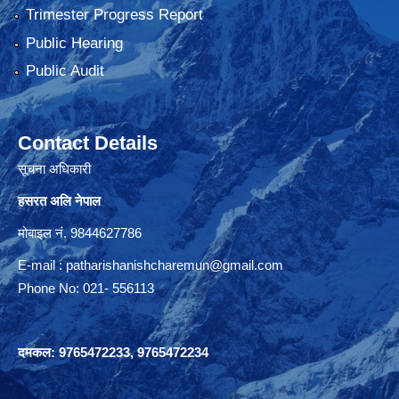
Trimester Progress Report
Public Hearing
Public Audit
Contact Details
सूचना अधिकारी
हसरत अलि नेपाल
मोबाइल नं. 9844627786
E-mail :
patharishanishcharemun@gmail.com
Phone No: 021- 556113
दमकल: 9765472233, 9765472234