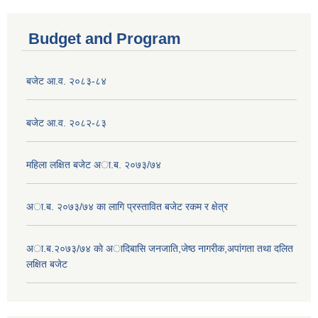
Budget and Program
बजेट आ.व. २०८३-८४
बजेट आ.व. २०८२-८३
महिला लक्षित बजेट अा.ब. २०७३/७४
अा.ब. २०७३/७४ का लागि प्रस्तावित बजेट रकम र क्षेत्र
अा.ब.२०७३/७४ काे अादिबासि जनजाति,जेष्ठ नागरीक,अपांगता तथा दलित
लक्षित बजेट