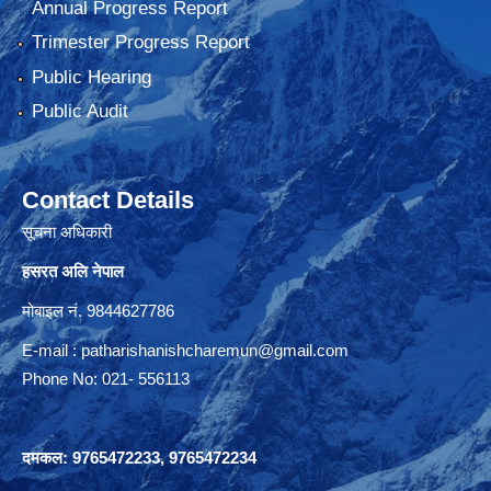
Annual Progress Report
Trimester Progress Report
Public Hearing
Public Audit
Contact Details
सूचना अधिकारी
हसरत अलि नेपाल
मोबाइल नं. 9844627786
E-mail :
patharishanishcharemun@gmail.com
Phone No: 021- 556113
दमकल: 9765472233, 9765472234