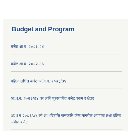
Budget and Program
बजेट आ.व. २०८३-८४
बजेट आ.व. २०८२-८३
महिला लक्षित बजेट अा.ब. २०७३/७४
अा.ब. २०७३/७४ का लागि प्रस्तावित बजेट रकम र क्षेत्र
अा.ब.२०७३/७४ काे अादिबासि जनजाति,जेष्ठ नागरीक,अपांगता तथा दलित
लक्षित बजेट