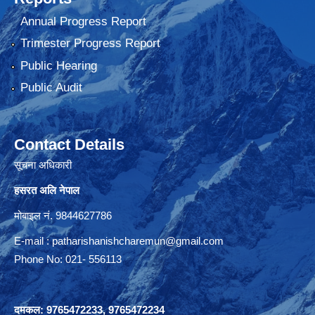
Annual Progress Report
Trimester Progress Report
Public Hearing
Public Audit
Contact Details
सूचना अधिकारी
हसरत अलि नेपाल
मोबाइल नं. 9844627786
E-mail :
patharishanishcharemun@gmail.com
Phone No: 021- 556113
दमकल: 9765472233, 9765472234