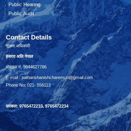
Public Hearing
Public Audit
Contact Details
सूचना अधिकारी
हसरत अलि नेपाल
मोबाइल नं. 9844627786
E-mail :
patharishanishcharemun@gmail.com
Phone No: 021- 556113
दमकल: 9765472233, 9765472234