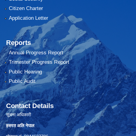
Citizen Charter
Application Letter
Reports
Annual Progress Report
Trimester Progress Report
Public Hearing
Public Audit
Contact Details
सूचना अधिकारी
हसरत अलि नेपाल