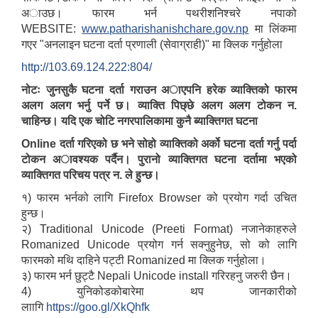
अाउछ। फारम भर्न पथरीशनिश्चरे नपाको
WEBSITE:
www.patharishanishchare.gov.np
मा लिंकमा
गएर "अनलाइन घटना दर्ता प्रणाली (सेवाग्राही)" मा क्लिक गर्नुहोला
http://103.69.124.222:804/
नोटः जुनसुकै घटना दर्ता गराउन अाएपनि हरेक व्याक्तिको फारम
अलग अलग भर्नु पर्ने छ। व्याक्ति पिछ्छे अलग अलग टोकन न.
चाहिन्छ। यदि एक चोटि नगरपालिकामा कुनै ब्याक्तिगत घटना
Online दर्ता गरिएको छ भने सोहो व्याक्तिको अर्को घटना दर्ता गर्नु पर्दा
टोकन अावश्यक पर्दैन। पुरानो व्याक्तिगत घटना दर्तामा भएको
व्याक्तिगत परिचय पत्र न. ले हुन्छ।
१) फारम भर्नको लागि Firefox Browser को प्रयोग गर्दा उचित
हुन्छ।
२) Traditional Unicode (Preeti Format) नजानेकाहरुले
Romanized Unicode प्रयोग गर्न सक्नुहुनेछ, सो को लागि
फारमको मथि दाहिने पट्टी Romanized मा क्लिक गर्नुहोला।
३) फारम भर्न छुट्टै Nepali Unicode install गरिरहनु जरुरी छैन।
4) युनिकोडकोबारेमा थप जानकारीको
लाागि
https://goo.gl/XkQhfk