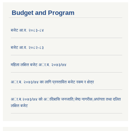
Budget and Program
बजेट आ.व. २०८३-८४
बजेट आ.व. २०८२-८३
महिला लक्षित बजेट अा.ब. २०७३/७४
अा.ब. २०७३/७४ का लागि प्रस्तावित बजेट रकम र क्षेत्र
अा.ब.२०७३/७४ काे अादिबासि जनजाति,जेष्ठ नागरीक,अपांगता तथा दलित
लक्षित बजेट