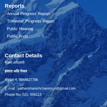
Reports
Annual Progress Report
Trimester Progress Report
Public Hearing
Public Audit
Contact Details
सूचना अधिकारी
हसरत अलि नेपाल
मोबाइल नं. 9844627786
E-mail :
patharishanishcharemun@gmail.com
Phone No: 021- 556113