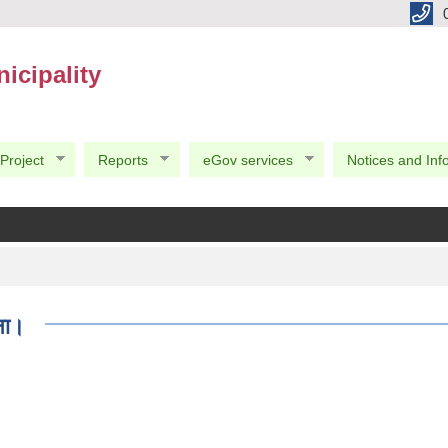
icipality
Project
Reports
eGov services
Notices and Inf
चना।