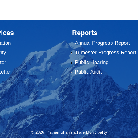
ices
Reports
ation
Annual Progress Report
ity
Trimester Progress Report
ter
Public Hearing
Letter
Public Audit
© 2026 Pathari Shanishchare Municipality