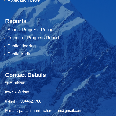
Application Letter
Reports
Annual Progress Report
Trimester Progress Report
Public Hearing
Public Audit
Contact Details
सूचना अधिकारी
हसरत अलि नेपाल
मोबाइल नं. 9844627786
E-mail :
patharishanishcharemun@gmail.com