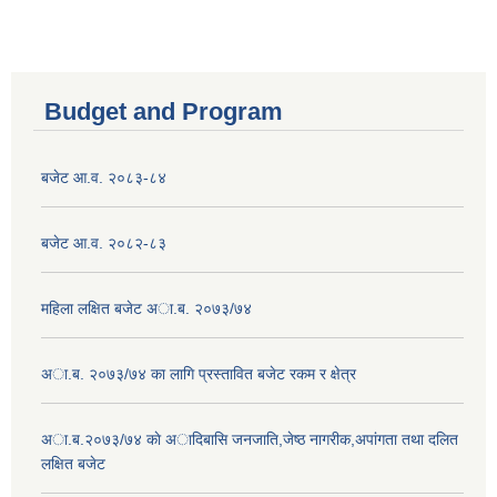
Budget and Program
बजेट आ.व. २०८३-८४
बजेट आ.व. २०८२-८३
महिला लक्षित बजेट अा.ब. २०७३/७४
अा.ब. २०७३/७४ का लागि प्रस्तावित बजेट रकम र क्षेत्र
अा.ब.२०७३/७४ काे अादिबासि जनजाति,जेष्ठ नागरीक,अपांगता तथा दलित
लक्षित बजेट