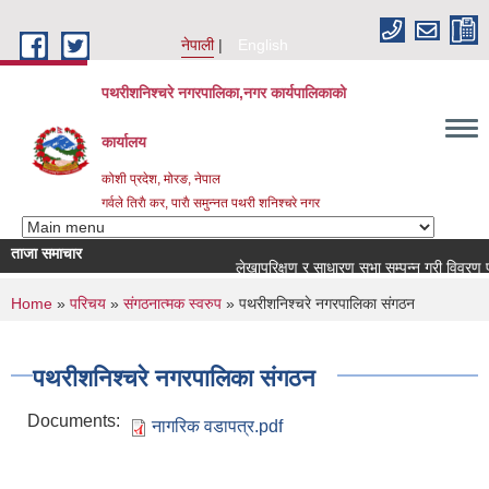
Skip to main content
नेपाली
English
पथरीशनिश्चरे नगरपालिका,नगर कार्यपालिकाको
कार्यालय
कोशी प्रदेश, मोरङ, नेपाल
गर्वले तिराै कर, पाराै समुन्नत पथरी शनिश्चरे नगर
ताजा समाचार
लेखापरिक्षण र साधारण सभा सम्पन्न गरी विवरण पठा
You are here
Home
»
परिचय
»
संगठनात्मक स्वरुप
» पथरीशनिश्चरे नगरपालिका संगठन
पथरीशनिश्चरे नगरपालिका संगठन
Documents:
नागरिक वडापत्र.pdf