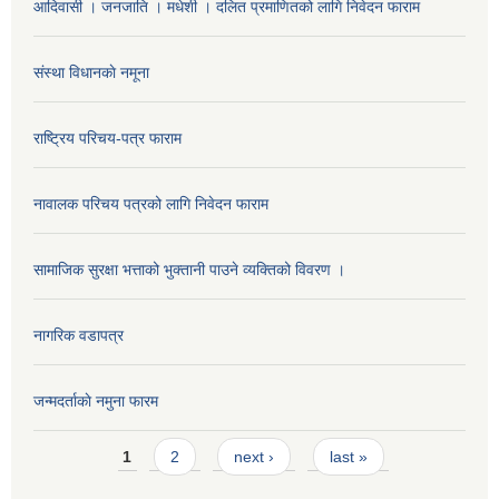
आदिवासी । जनजाति । मधेशी । दलित प्रमाणितको लागि निवेदन फाराम
संस्था विधानकाे नमूना
राष्ट्रिय परिचय-पत्र फाराम
नावालक परिचय पत्रको लागि निवेदन फाराम
सामाजिक सुरक्षा भत्ताको भुक्तानी पाउने व्यक्तिको विवरण ।
नागरिक वडापत्र
जन्मदर्ताकाे नमुना फारम
Pages
1
2
next ›
last »