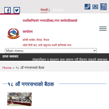
Skip to main content
नेपाली
English
पथरीशनिश्चरे नगरपालिका,नगर कार्यपालिकाको
कार्यालय
कोशी प्रदेश, मोरङ, नेपाल
गर्वले तिराै कर, पाराै समुन्नत पथरी शनिश्चरे नगर
ताजा समाचार
लेखापरिक्षण र साधारण सभा सम्पन्न गरी विवरण पठाउने सम्बन्धमा ।
You are here
Home
» १८ औं नगरसभाको बैठक
१८ औं नगरसभाको बैठक