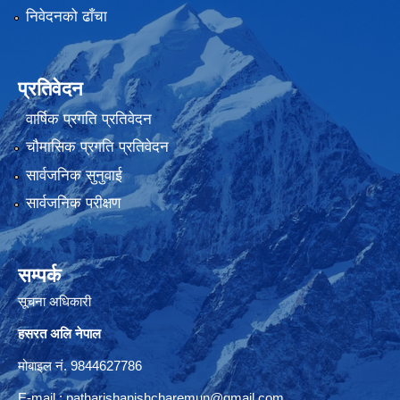
निवेदनको ढाँचा
प्रतिवेदन
वार्षिक प्रगति प्रतिवेदन
चौमासिक प्रगति प्रतिवेदन
सार्वजनिक सुनुवाई
सार्वजनिक परीक्षण
सम्पर्क
सूचना अधिकारी
हसरत अलि नेपाल
मोबाइल नं. 9844627786
E-mail :
patharishanishcharemun@gmail.com