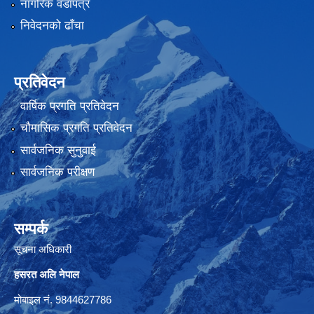
नागरिक वडापत्र
निवेदनको ढाँचा
प्रतिवेदन
वार्षिक प्रगति प्रतिवेदन
चौमासिक प्रगति प्रतिवेदन
सार्वजनिक सुनुवाई
सार्वजनिक परीक्षण
सम्पर्क
सूचना अधिकारी
हसरत अलि नेपाल
मोबाइल नं. 9844627786