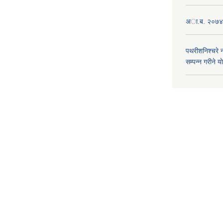
अा.ब. २०७४/७
पथरीशनिश्चरे
सम्पन्न गरीने य