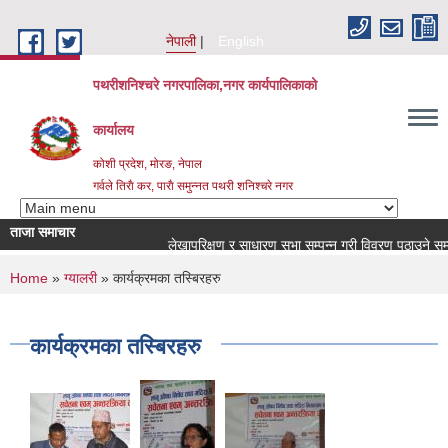
Skip to main content
नेपाली
English
पथरीशनिश्चरे नगरपालिका,नगर कार्यपालिकाको
कार्यालय
कोशी प्रदेश, मोरङ, नेपाल
गर्वले तिराै कर, पाराै समुन्नत पथरी शनिश्चरे नगर
ताजा समाचार
लेखापरिक्षण र साधारण सभा सम्पन्न गरी विवरण पठाउने सम्बन्ध
You are here
Home
»
ग्यालरी
» कार्यक्रमका तस्बिरहरु
कार्यक्रमका तस्बिरहरु