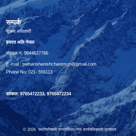
सम्पर्क
सूचना अधिकारी
हसरत अलि नेपाल
मोबाइल नं. 9844627786
E-mail :
patharishanishcharemun@gmail.com
Phone No: 021- 556113
दमकल: 9765472233, 9765472234
© 2026 पथरीशनिश्चरे नगरपालिका,नगर कार्यपालिकाको कार्यालय