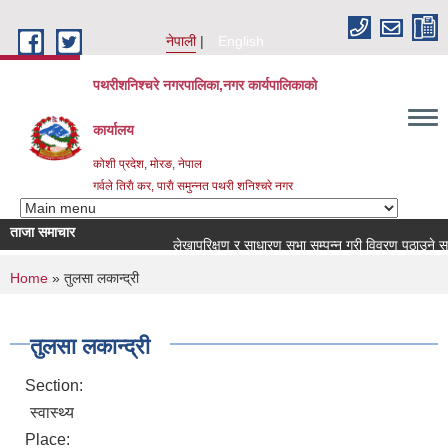
Skip to main content
नेपाली
English
पथरीशनिश्चरे नगरपालिका,नगर कार्यपालिकाको
कार्यालय
कोशी प्रदेश, मोरङ, नेपाल
गर्वले तिराै कर, पाराै समुन्नत पथरी शनिश्चरे नगर
ताजा समाचार
लेखापरिक्षण र साधारण सभा सम्पन्न गरी विवरण पठाउने सम्बन्
You are here
Home
» तुलसा लकान्द्री
तुलसा लकान्द्री
Section:
स्वास्थ्य
Place: