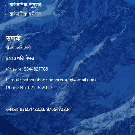
सार्वजनिक सुनुवाई
सार्वजनिक परीक्षण
सम्पर्क
सूचना अधिकारी
हसरत अलि नेपाल
मोबाइल नं. 9844627786
E-mail :
patharishanishcharemun@gmail.com
Phone No: 021- 556113
दमकल: 9765472233, 9765472234