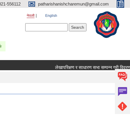
021-556112
patharishanishcharemun@gmail.com
नेपाली
English
Search form
Search
्क
लेखापरिक्षण र साधारण सभा सम्पन्न गरी विवरण पठाउ