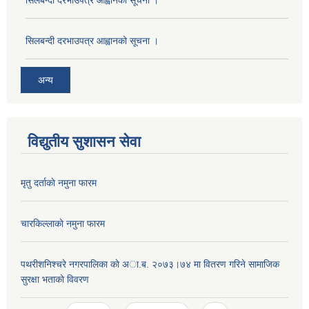
सिलबन्दी दरभाउपत्र आह्वानको सूचना ।
सिलबन्दी दरभाउपत्र आह्वानको सूचना ।
अन्य
विद्युतीय सुशासन सेवा
मृतु दर्ताकाे नमुना फारम
चारकिल्लाकाे नमुना फारम
पथरीशनिश्चरे नगरपालिका काे अा.ब. २०७३।७४ मा वितरण गरिने सामाजिक
सुरक्षा भताकाे विवरण