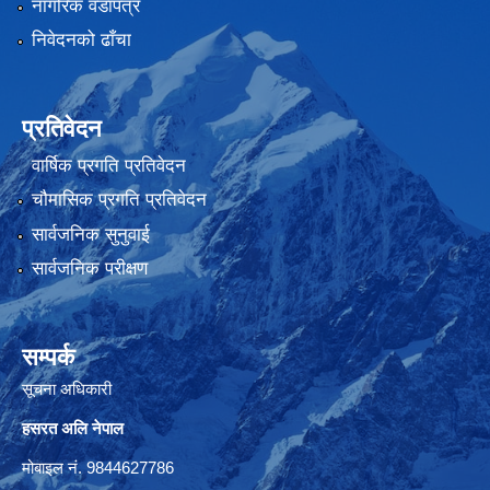
नागरिक वडापत्र
निवेदनको ढाँचा
प्रतिवेदन
वार्षिक प्रगति प्रतिवेदन
चौमासिक प्रगति प्रतिवेदन
सार्वजनिक सुनुवाई
सार्वजनिक परीक्षण
सम्पर्क
सूचना अधिकारी
हसरत अलि नेपाल
मोबाइल नं. 9844627786