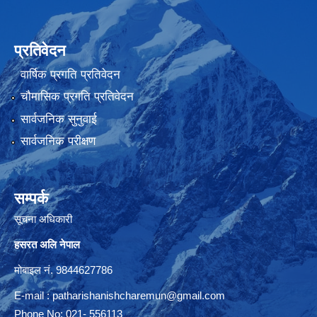
प्रतिवेदन
वार्षिक प्रगति प्रतिवेदन
चौमासिक प्रगति प्रतिवेदन
सार्वजनिक सुनुवाई
सार्वजनिक परीक्षण
सम्पर्क
सूचना अधिकारी
हसरत अलि नेपाल
मोबाइल नं. 9844627786
E-mail :
patharishanishcharemun@gmail.com
Phone No: 021- 556113