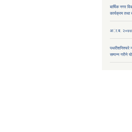
बार्षिक नगर 
कार्यक्रम तथा
अा.ब. २०७४/७
पथरीशनिश्चरे
सम्पन्न गरीने य