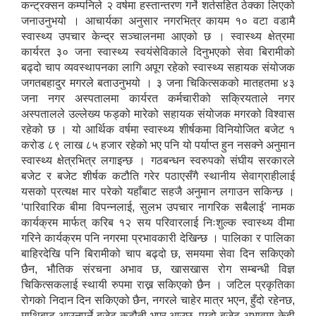
कन्ट्रक्सन कम्पनिले २ वर्षमा हस्तान्तरण गर्ने शर्तसहित ठेक्का लिएको
जनाउनुभयो । आचार्यका अनुसार नगरभित्र कायम १० वटा वडामै
स्वास्थ्य उपचार केन्द्र सञ्चालनमा आएको छ । स्वास्थ्य क्षेत्रमा
कार्यरत ३० जना स्वास्थ्य स्वयंसेविकाले दिनुभएको सेवा बिरामीको
बढ्दो चाप व्यवस्थापनका लागि अपूग रहेको स्वास्थ्य सहायक संयोजक
जगतबहादुर मगरले बताउनुभयो । ३ जना चिकित्सकको मातहतमा ४३
जना नगर अस्पतालमा कार्यरत कर्मचारीको सक्रियताले नगर
अस्पतालले उल्लेख्य फड्को मारेको सहायक संयोजक मगरको विश्वास
रहेको छ । यो आर्थिक वर्षमा स्वास्थ्य शीर्षकमा विनियोजित बजेट १
करोड ८९ लाख ८५ हजार रहेको भए पनि यो पर्याप्त हुन नसक्ने अनुमान
स्वास्थ्य क्षेत्रभित्र लगाइन्छ । गठबन्धन स्वरुपको संघीय सरकारले
बजेट र बजेट शीर्षक कटौति गरेर पठाएसँगै स्थानीय सेवाग्राहीलाई
यसको प्रत्यक्ष मार परेको यहाँबाट सहजै अनुमान लगाउन सकिन्छ ।
‘पारिवारिक बीमा विपन्नलाई, सुलभ उपचार नागरिक सबैलाई’ नामक
कार्यक्रम मार्फत् करिब १२ सय परिवारलाई निःशुल्क स्वास्थ्य वीमा
गरिने कार्यक्रम पनि नगरमा प्रभावकारी देखिन्छ । पालिका र पालिका
बाहिरदेखि पनि बिरामीको चाप बढ्दो छ, समयमा सेवा दिन सकिएको
छैन, भौतिक संरचना अभाव छ, खासखास रोग सम्बन्धी विज्ञ
चिकित्सकलाई स्थायी रुपमा राख्न सकिएको छैन । जटिल प्रकृतिका
रोगको निदान दिन सकिएको छैन, नगरले चाहेर मात्र भएन, हुँदो रहेनछ,
माथिबाट आउनुपर्ने बजेट कटौती भएर आउछ, पुग्दो बजेट अभावमा केही