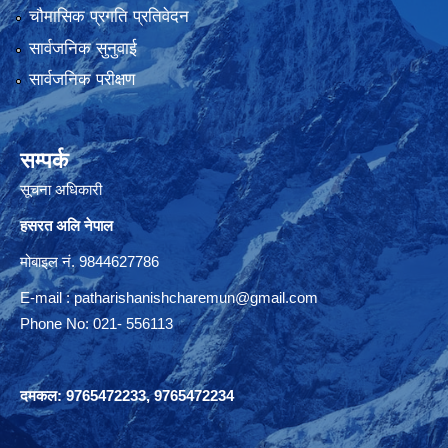
चौमासिक प्रगति प्रतिवेदन
सार्वजनिक सुनुवाई
सार्वजनिक परीक्षण
सम्पर्क
सूचना अधिकारी
हसरत अलि नेपाल
मोबाइल नं. 9844627786
E-mail :
patharishanishcharemun@gmail.com
Phone No: 021- 556113
दमकल: 9765472233, 9765472234