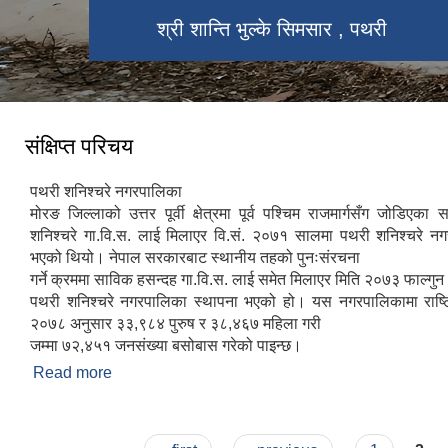
१८ औं नगरसभा
श्री शान्ति भुल्के सिमसार , पथरी
श्री शान्ति भुल्के फन पार्क
भुल्के सिमसार , पथरी
ट्रि हाउस ,पथरी
१८ औं नगर सभा
सेल्फि रोड
प्रमुख ज्यू
संक्षिप्त परिचय
पथरी शनिश्चरे नगरपालिका
मोरङ जिल्लाको उत्तर पूर्वी क्षेत्रमा पूर्व पश्चिम राजमार्गसँग जोडिएक
शनिश्चरे गा.वि.स. लाई मिलाएर वि.सं. २०७१ सालमा पथरी शनिश्चरे 
भएको थियो। नेपाल सरकारबाट स्थानीय तहको पुनःसंरचना
गर्ने क्रममा साविक हसन्दह गा.वि.स. लाई समेत मिलाएर मिति २०७३ फाल्गु
पथरी शनिश्चरे नगरपालिका स्थापना भएको हो। यस नगरपालिकामा राष्ट
२०७८ अनुसार ३३,९८४ पुरुष र ३८,४६७ महिला गरी
जम्मा ७२,४५१ जनसंख्या बसोबास गरेको पाइन्छ।
Read more
about संक्षिप्त परिचय