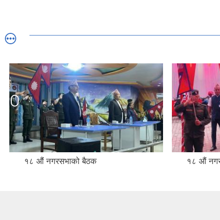
१८ औं नगरसभाको बैठक
१८ औं नग