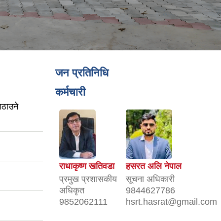
जन प्रतिनिधि
कर्मचारी
पठाउने
राधाकृष्ण खतिवडा
हसरत अलि नेपाल
प्रमुख प्रशासकीय
सूचना अधिकारी
अधिकृत
9844627786
9852062111
hsrt.hasrat@gmail.com