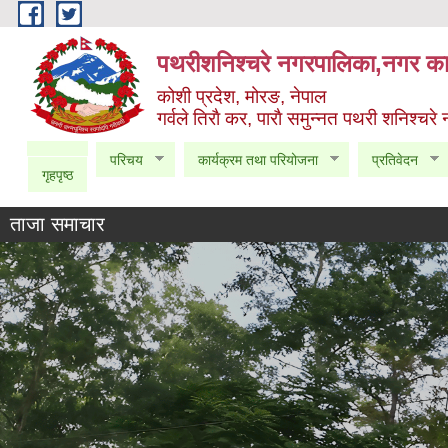
Skip to main content
पथरीशनिश्चरे नगरपालिका,नगर कार
कोशी प्रदेश, मोरङ, नेपाल
गर्वले तिराै कर, पाराै समुन्नत पथरी शनिश्चरे
परिचय
कार्यक्रम तथा परियोजना
प्रतिवेदन
गृहपृष्ठ
ताजा समाचार