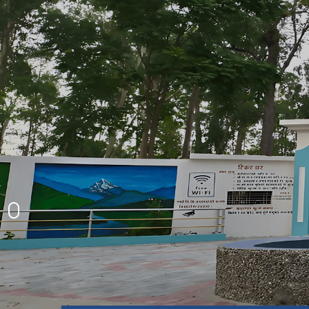
१८ औं नगरसभामा बजेट पेश गर्नुहुँदै श्री नगर