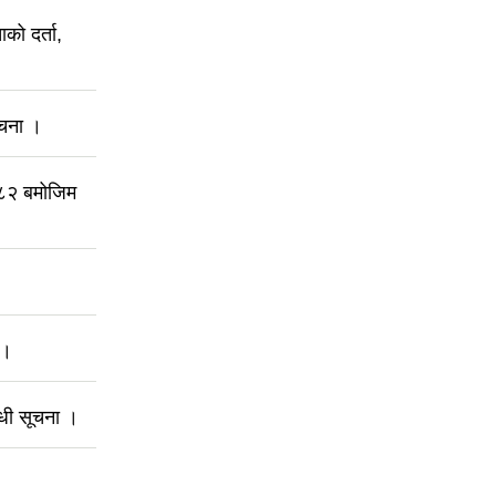
को दर्ता,
ूचना ।
०८२ बमोजिम
 ।
्धी सूचना ।