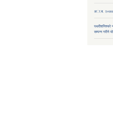
अा.ब. २०७४/७
पथरीशनिश्चरे
सम्पन्न गरीने य